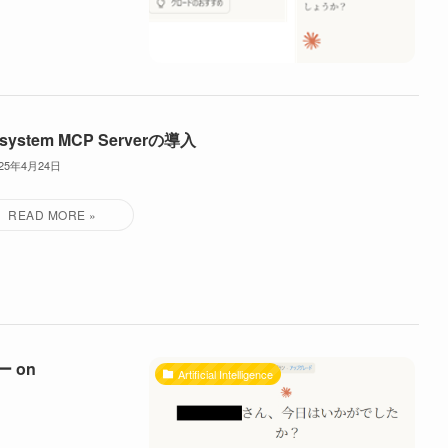
lesystem MCP Serverの導入
025年4月24日
ー on
Artificial Intelligence