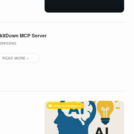
kItDown MCP Server
025年5月9日
Artificial Intelligence