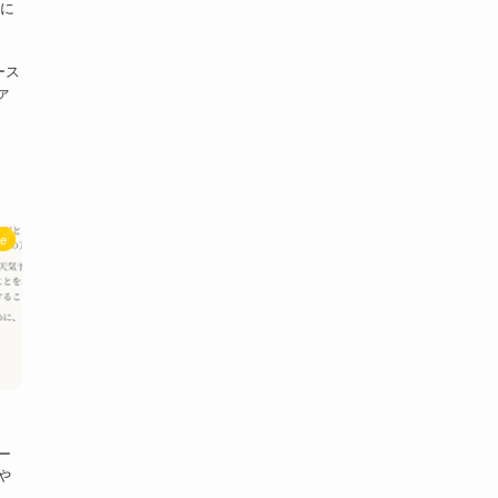
]に
ベース
ァ
ce
バー
とや