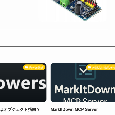
PowerShell
Artificial Intelligen
ellはオブジェクト指向？
MarkItDown MCP Server