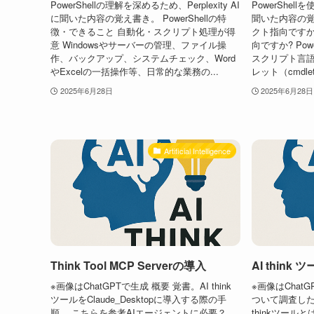
PowerShellの理解を深めるため、Perplexity AI
PowerShell
に聞いた内容の覚え書き。 PowerShellの特
聞いた内容の覚え
徴・できること 自動化・スクリプト処理が得
クト指向ですか? 
意 Windowsやサーバーの管理、ファイル操
向ですか? Pow
作、バックアップ、システムチェック、Word
スクリプト言語で
やExcelの一括操作等、日常的な業務の...
レット（cmdle
2025年6月28日
2025年6月28日
Artificial Intelligence
Think Tool MCP Serverの導入
AI think 
※画像はChatGPTで生成 概要 覚書。AI think
※画像はChatGP
ツールをClaude_Desktopに導入する際の手
ついて調査した際の
順。 こちらを参考AIエージェントに必要？
thinkツー