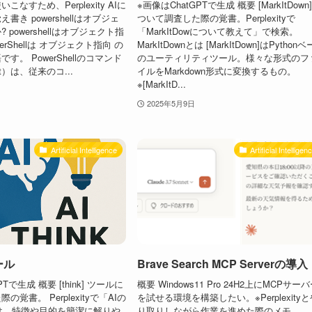
を使いこなすため、Perplexity AIに
※画像はChatGPTで生成 概要 [MarkItDown
書き powershellはオブジェ
ついて調査した際の覚書。Perplexityで
powershellはオブジェクト指
「MarkItDowについて教えて」で検索。
erShellは オブジェクト指向 の
MarkItDownとは [MarkItDown]はPython
す。 PowerShellのコマンド
のユーティリティツール。様々な形式のフ
t）は、従来のコ...
イルをMarkdown形式に変換するもの。
※[MarkItD...
2025年5月9日
Artificial Intelligence
Artificial Intelligen
ツール
Brave Search MCP Serverの導入
Tで生成 概要 [think] ツールに
概要 Windows11 Pro 24H2上にMCPサー
覚書。 Perplexityで「AIの
を試せる環境を構築したい。※Perplexity
ルとは。特徴や目的を簡潔に解りや
り取りしながら作業を進めた際のメモ。