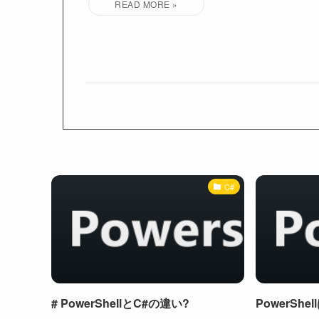
C#
# PowerShellとC#の違い?
PowerSh