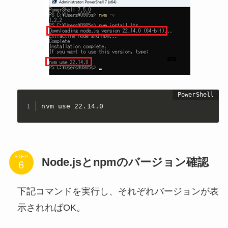
nvm use 22
.
14
.
0
STEP
Node.jsとnpmのバージョン確認
下記コマンドを実行し、それぞれバージョンが表
示されればOK。