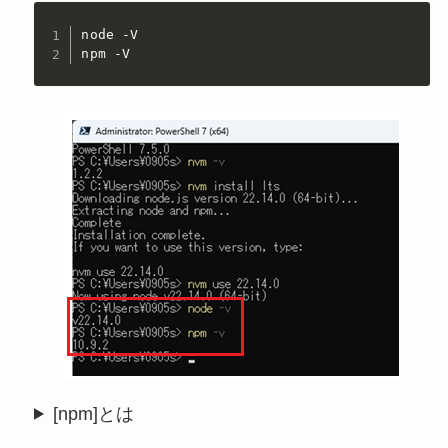
node -V

npm -V
[npm]とは