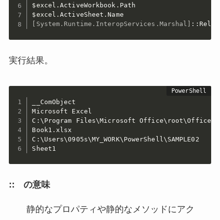
$excel
.
ActiveWorkbook
.
$excel
.
ActiveSheet
.
[System.Runtime.InteropServices.Marshal]
::Relea
実行結果。
__ComObject

Microsoft Excel

C:\Program Files\Microsoft Office\root\Office16

Book1
.
xlsx

C:\Users\0905s\MY_WORK\PowerShell\SAMPLE02

Sheet1
:: の意味
静的なプロパティや静的なメソッドにアク