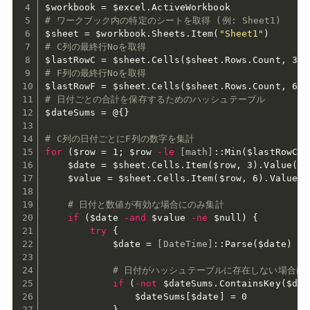
$workbook
 = 
$excel
.
# ワークブック内の特定のシートを取得 (例: Sheet1)
$sheet
 = 
$workbook
.
Sheets
.
Item
(
"Sheet1"
)
# C列の最終行Noを取得
$lastRowC
 = 
$sheet
.
Cells
(
$sheet
.
Rows
.
Count
,
 3
)
.
# F列の最終行Noを取得
$lastRowF
 = 
$sheet
.
Cells
(
$sheet
.
Rows
.
Count
,
 6
)
.
# 日付ごとの合計を保存するためのハッシュテーブル
$dateSums
 = @
{
}
# C列の日付ごとにF列の数字を集計
for
(
$row
 = 1
;
$row
-le
[math]
::Min
(
$lastRowC
,
$date
 = 
$sheet
.
Cells
.
Item
(
$row
,
 3
)
.
Value
(
)
$value
 = 
$sheet
.
Cells
.
Item
(
$row
,
 6
)
.
Value
(
)
# 日付と数値が有効な場合にのみ集計
if
(
$date
-and
$value
-ne
$null
)
{
try
{
$date
 = 
[DateTime]
::Parse
(
$date
)
# 日付がハッシュテーブルに存在しない場合は
if
(
-not
$dateSums
.
ContainsKey
(
$dat
$dateSums
[
$date
]
 = 0

}