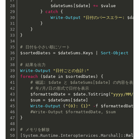
$dateSums
[
$date
]
+=
$value
}
catch
{
Write-Output
"日付のパースエラー: 
$dat
}
}
}
# 日付を小さい順にソート
$sortedDates
 = 
$dateSums
.
Keys 
|
Sort-Object
# 結果を出力
Write-Output
"日付ごとの合計:"
foreach
(
$date
 in 
$sortedDates
)
{
# 確認: $date と $dateSums[$date] の内容を表示
# 年/月/日の形式で日付を表示
$formattedDate
 = 
$date
.
ToString
(
"yyyy/MM/dd
$sum
 = 
$dateSums
[
$date
]
Write-Output
(
"{0}: {1}"
-
f 
$formattedDate
,
#Write-Output $formattedDate, $sum
}
# メモリを解放
[System.Runtime.InteropServices.Marshal]
::Relea