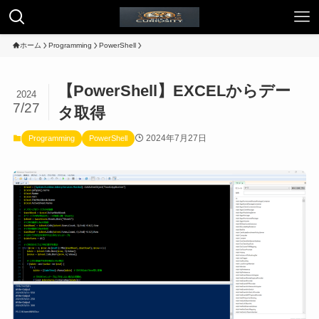
ホーム
Programming
PowerShell
【PowerShell】EXCELからデー
2024
7/27
タ取得
2024年7月27日
Programming
PowerShell