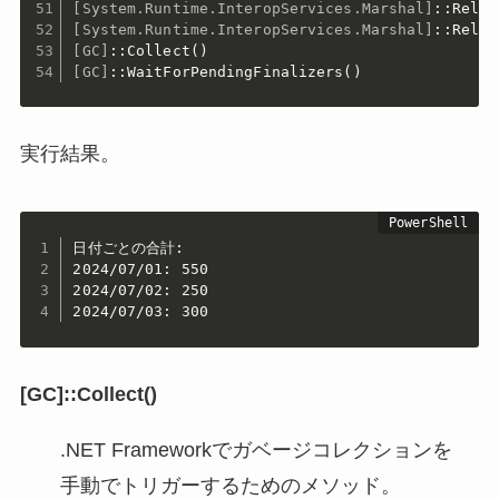
[System.Runtime.InteropServices.Marshal]
::Relea
[System.Runtime.InteropServices.Marshal]
::Relea
[GC]
::Collect
(
)
[GC]
::WaitForPendingFinalizers
(
)
実行結果。
日付ごとの合計:

2024/07/01: 550

2024/07/02: 250

2024/07/03: 300
[GC]::Collect()
.NET Frameworkでガベージコレクションを
手動でトリガーするためのメソッド。