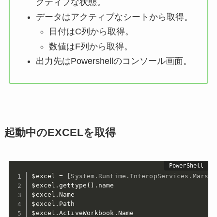
クティブな状態。
データはアクティブなシートから取得。
日付はC列から取得。
数値はF列から取得。
出力先はPowershellのコンソール画面。
起動中のEXCELを取得
$excel
 = 
[System.Runtime.InteropServices.Marsha
$excel
.
gettype
(
)
.
$excel
.
$excel
.
$excel
.
ActiveWorkbook
.