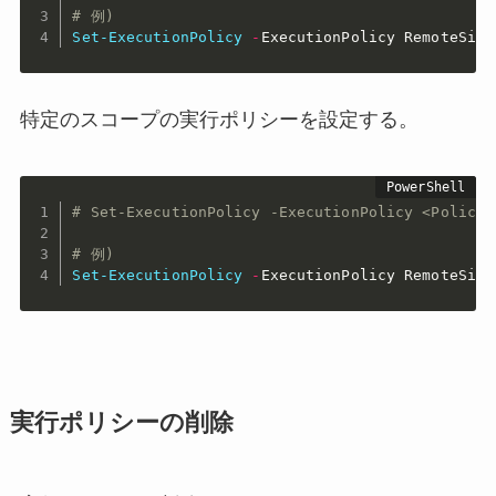
# 例)
Set-ExecutionPolicy
-
ExecutionPolicy RemoteSign
特定のスコープの実行ポリシーを設定する。
# Set-ExecutionPolicy -ExecutionPolicy <PolicyN
# 例)
Set-ExecutionPolicy
-
ExecutionPolicy RemoteSign
実行ポリシーの削除