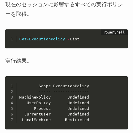
現在のセッションに影響するすべての実行ポリシ
ーを取得。
Get-ExecutionPolicy
-
List
実行結果。
        Scope ExecutionPolicy

        ----- ---------------

MachinePolicy       Undefined

   UserPolicy       Undefined

      Process       Undefined

  CurrentUser       Undefined

 LocalMachine      Restricted